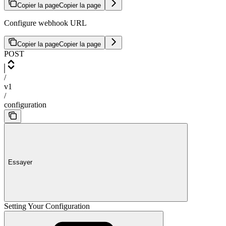
Copier la page
Copier la page
Configure webhook URL
Copier la page
Copier la page
POST
/
v1
/
configuration
Essayer
Setting Your Configuration