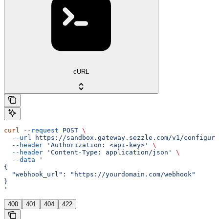
cURL
curl
 --request
 POST
 \
  --url
 https://sandbox.gateway.sezzle.com/v1/configura
  --header
 'Authorization: <api-key>'
 \
  --header
 'Content-Type: application/json'
 \
  --data
 '
{
  "webhook_url": "https://yourdomain.com/webhook"
}
'
400
401
404
422