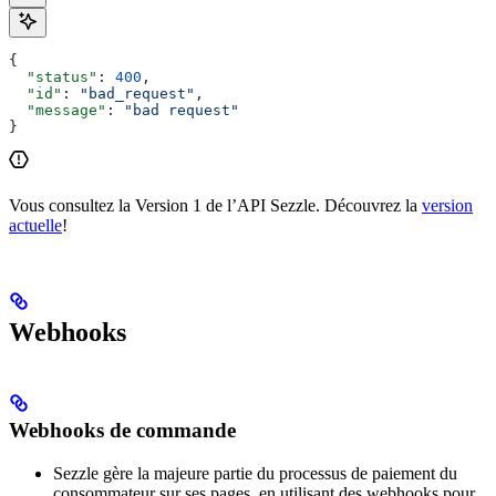
{
  "status"
: 
400
,
  "id"
: 
"bad_request"
,
  "message"
: 
"bad request"
}
Vous consultez la Version 1 de l’API Sezzle. Découvrez la
version
actuelle
!
Webhooks
Webhooks de commande
Sezzle gère la majeure partie du processus de paiement du
consommateur sur ses pages, en utilisant des webhooks pour