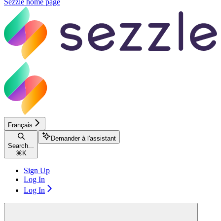
Sezzle
home page
Français
Demander à l'assistant
Search...
⌘
K
Sign Up
Log In
Log In