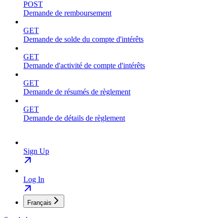
POST
Demande de remboursement
GET
Demande de solde du compte d'intérêts
GET
Demande d'activité de compte d'intérêts
GET
Demande de résumés de règlement
GET
Demande de détails de règlement
Sign Up
Log In
Français