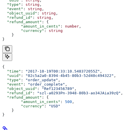
  "uuid"
: 
string
,
  "type"
: 
string
,
  "event"
: 
string
,
  "object_uuid"
: 
string
,
  "refund_id"
: 
string
,
  "refund_amount"
: {
        "amount_in_cents"
: 
number
,
        "currency"
: 
string
    }
}
{
  "time"
: 
"2017-10-19T00:33:10.548372055Z"
,
  "uuid"
: 
"02c5a2a0-8394-4b45-80b3-52d40c494322"
,
  "type"
: 
"order_update"
,
  "event"
: 
"order_complete"
,
  "object_uuid"
: 
"Ref123456789"
,
  "refund_id"
: 
"szl-a0293Pn-3948-80b3-ao34JAia39zQ"
,
  "refund_amount"
: {
        "amount_in_cents"
: 
500
,
        "currency"
: 
"USD"
    }
}