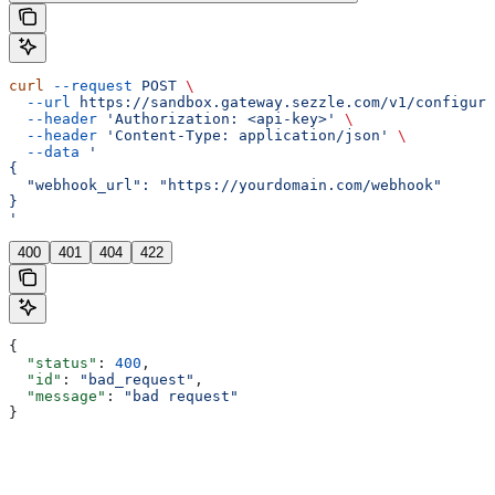
curl
 --request
 POST
 \
  --url
 https://sandbox.gateway.sezzle.com/v1/configura
  --header
 'Authorization: <api-key>'
 \
  --header
 'Content-Type: application/json'
 \
  --data
 '
{
  "webhook_url": "https://yourdomain.com/webhook"
}
'
400
401
404
422
{
  "status"
: 
400
,
  "id"
: 
"bad_request"
,
  "message"
: 
"bad request"
}
Assistant