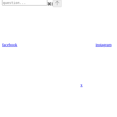
⌘
I
facebook
instagram
x