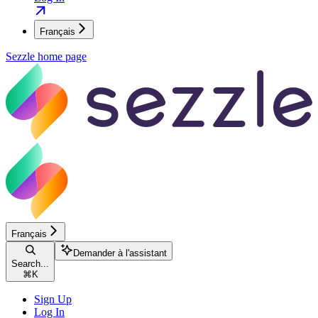
Français
Sezzle
home page
Français
Demander à l'assistant
Search...
⌘
K
Sign Up
Log In