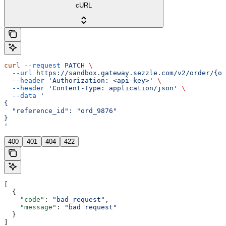
cURL
curl
 --request
 PATCH
 \
  --url
 https://sandbox.gateway.sezzle.com/v2/order/{or
  --header
 'Authorization: <api-key>'
 \
  --header
 'Content-Type: application/json'
 \
  --data
 '
{
  "reference_id": "ord_9876"
}
'
400
401
404
422
[
  {
    "code"
: 
"bad_request"
,
    "message"
: 
"bad request"
  }
]