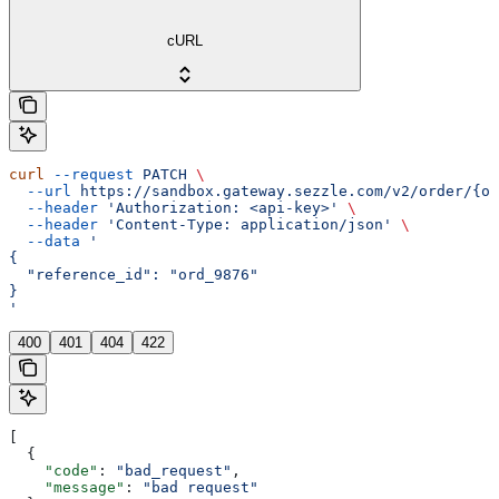
cURL
curl
 --request
 PATCH
 \
  --url
 https://sandbox.gateway.sezzle.com/v2/order/{or
  --header
 'Authorization: <api-key>'
 \
  --header
 'Content-Type: application/json'
 \
  --data
 '
{
  "reference_id": "ord_9876"
}
'
400
401
404
422
[
  {
    "code"
: 
"bad_request"
,
    "message"
: 
"bad request"