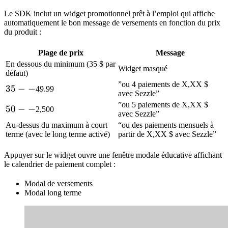
Le SDK inclut un widget promotionnel prêt à l’emploi qui affiche
automatiquement le bon message de versements en fonction du prix
du produit :
Plage de prix
Message
En dessous du minimum (35 $ par
Widget masqué
défaut)
”ou 4 paiements de X,XX $
35
35
−
−
49.99
avec Sezzle”
--
”ou 5 paiements de X,XX $
50
50
−
−
2,500
avec Sezzle”
--
Au-dessus du maximum à court
“ou des paiements mensuels à
terme (avec le long terme activé)
partir de X,XX $ avec Sezzle”
Appuyer sur le widget ouvre une fenêtre modale éducative affichant
le calendrier de paiement complet :
Modal de versements
Modal long terme