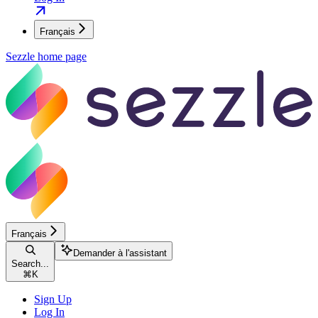
Français
Sezzle
home page
Français
Demander à l'assistant
Search...
⌘
K
Sign Up
Log In